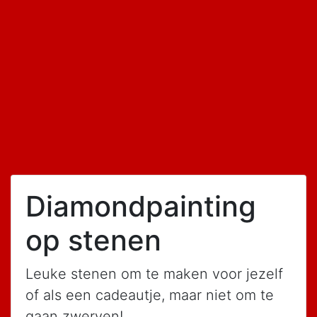
Kleurplaten
Blockposters
Tekenen
Kleurplaten
Diversen
Koken
Bakken
Diamondpainting op stenen
geplaatst op 11 juni 2021
Diamondpainting
op stenen
Leuke stenen om te maken voor jezelf
of als een cadeautje, maar niet om te
gaan zwerven!