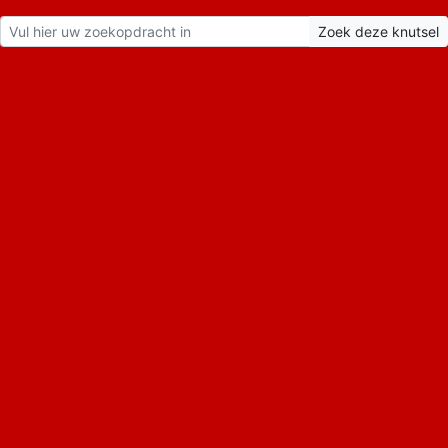
MENU
MENU
Crea met Kids
Over Crea met Kids
Dagen
Speciale dagen
Verjaardag-ideetjes
Verjaardag
Bijzondere dagen
Nationale Feestdagen
Carnaval
Valentijn
Koningsdag
Pasen
Halloween
Sint Maarten
Sinterklaas
Kerst